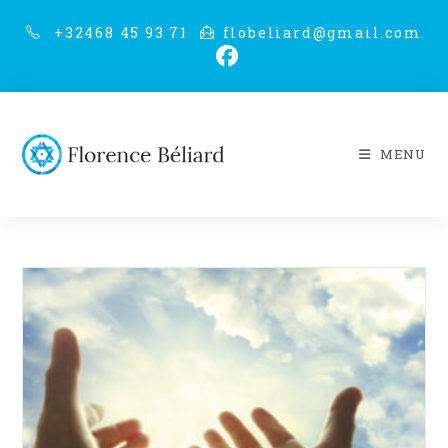
Skip
+32468 45 93 71
flobeliard@gmail.com
to
content
MENU