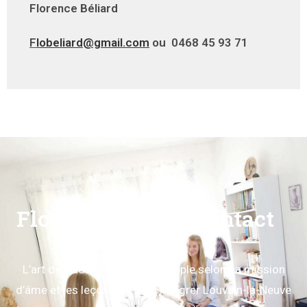
Florence Béliard
F
lobeliard@gmail.com
ou
0468 45 93 71
Florence Béliard contact
L’art de s’accompagner en couple selon sa mission
d’âme et les leçons de vie à intégrer Louvain-la-Neuve