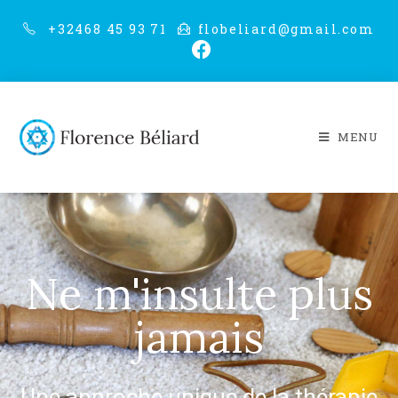
+32468 45 93 71
flobeliard@gmail.com
MENU
Ne m'insulte plus
jamais
Une approche unique
de la thérapie