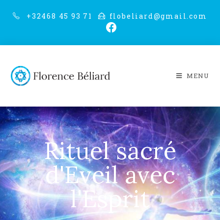
+32468 45 93 71
flobeliard@gmail.com
MENU
Rituel sacré
d'Eveil avec
l'Esprit